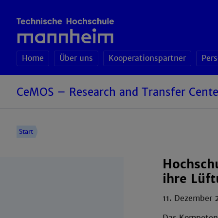
Home
Über uns
Kooperationspartner
Per
CeMOS – Research and Transfer Cente
Start
Hochschu
ihre Lüf
11. Dezember 
Das Kompetenz