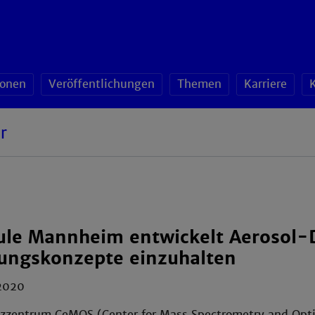
sonen
Veröffentlichungen
Themen
Karriere
r
le Mannheim entwickelt Aerosol-De
tungskonzepte einzuhalten
2020
zentrum CeMOS (Center for Mass Spectrometry and Opti