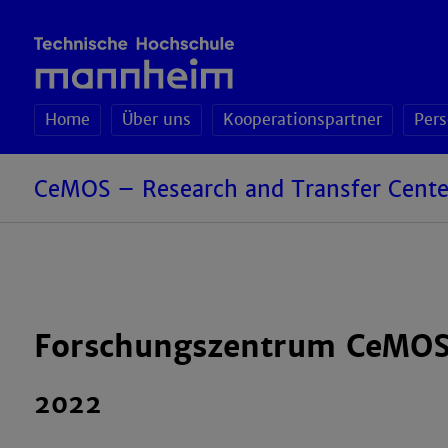
Home
Über uns
Kooperationspartner
Per
CeMOS – Research and Transfer Cente
Forschungszentrum CeMOS 
2022