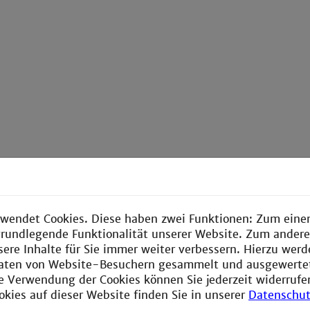
ektrometrie und optischer Geräteentwicklung (Messgerät
wendet Cookies. Diese haben zwei Funktionen: Zum einen
Projekte mit Kooperationspartnern aus Industrie und Ak
e grundlegende Funktionalität unserer Website. Zum ander
kzeuge in der industriellen Forschung, Entwicklung und 
sere Inhalte für Sie immer weiter verbessern. Hierzu wer
aten von Website-Besuchern gesammelt und ausgewerte
telstärksten Forschungsgruppen der Technischen Hochsc
ie Verwendung der Cookies können Sie jederzeit widerrufe
iotechnologie/Medizintechnik“ und „Intelligente Sensorik
okies auf dieser Website finden Sie in unserer
Datenschut
he Entwicklung und die zunehmende Digitalisierung in di