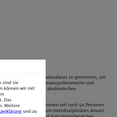
e sowie Bild- und Signalanalyse) zu generieren, um
 sind sie
ademie zu schaffen. Massenspektrometrie und
en können wir mit
Produktion sowie in der akademischen
den
t. Das
hule Mannheim, die zusammen mit rund 50 Personen
n. Weitere
“ aktiv sind. Mit diesem interdisziplinären Ansatz
zerklärung
und zu
esen Industriefeldern und Forschungsbereichen.