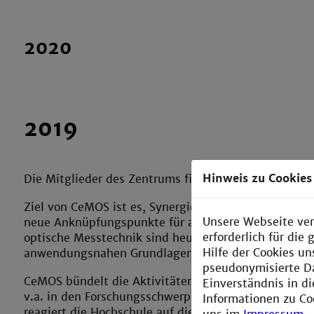
2020
2019
Hinweis zu Cookies
Die Mitglieder des Zentrums finden Sie
hier
.
Ziel von CeMOS ist es, Synergien zwischen Massensp
Unsere Webseite ver
neue Anknüpfungspunkte für anwendungsorientierte 
erforderlich für di
optische Messtechnik sind heute unverzichtbare Wer
Hilfe der Cookies un
anwendungsnahen Grundlagenforschung.
pseudonymisierte D
CeMOS bündelt die Aktivitäten der beiden drittmit
Einverständnis in d
v.a. in den Forschungsschwerpunkten „Medizinische B
Informationen zu Co
reagiert die Hochschule auf die rasche technologisc