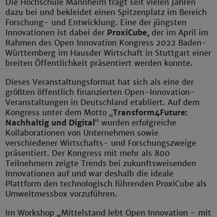
Die Hochschule Mannheim trägt seit vielen Jahren
dazu bei und bekleidet einen Spitzenplatz im Bereich
Forschung- und Entwicklung. Eine der jüngsten
Innovationen ist dabei der
ProxiCube,
der im April im
Rahmen des Open Innovation Kongress 2022 Baden-
Württemberg im Haus
der Wirtschaft in Stuttgart einer
breiten Öffentlichkeit präsentiert werden konnte.
Dieses Veranstaltungsformat hat sich als eine der
größten öffentlich finanzierten Open-Innovation-
Veranstaltungen in Deutschland etabliert. Auf dem
Kongress unter dem Motto „
Transform4Future:
Nachhaltig und Digital
“ wurden erfolgreiche
Kollaborationen von Unternehmen sowie
verschiedener Wirtschafts- und Forschungszweige
präsentiert. Der Kongress mit mehr als 800
Teilnehmern zeigte Trends bei zukunftsweisenden
Innovationen auf und war deshalb die ideale
Plattform den technologisch führenden ProxiCube als
Umweltmessbox vorzuführen.
Im Workshop
„
Mittelstand lebt Open Innovation - mit