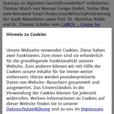
Startups zu digitalen Geschäftsmodellen“ erläuterten
Thomas Walch von Nevoox Europe GmbH, Stefan Bley
vom Netzwerk Smart Production/Wirtschaftsförderung
der Stadt Mannheim sowie Prof. Dr. Matthias Rädle
und Dr. Thomas Schäfer vom
CeMOS - Center for
Mass Spectrometry and Optical Spectroscopy
der
Hinweis zu Cookies
Hochschule Mannheim die Vorzüge der neuartigen
Technologie.
Unsere Webseite verwendet Cookies. Diese haben
Besonderes Highlight ist die enthaltene, patentierte
zwei Funktionen: Zum einen sind sie erforderlich
Messtechnik, die es ermöglicht, die Aerosol-
für die grundlegende Funktionalität unserer
Belastung von Innenräumen zuverlässig zu
Website. Zum anderen können wir mit Hilfe der
überwachen. Diese Technologie ist weltweit
Cookies unsere Inhalte für Sie immer weiter
einzigartig und ein weiterer Schritt für den Weg aus
verbessern. Hierzu werden pseudonymisierte
der Pandemie.
Daten von Website-Besuchern gesammelt und
Mehr über den PoxiCube unter:
ausgewertet. Das Einverständnis in die
https://proxi-cube.com
Verwendung der Cookies können Sie jederzeit
widerrufen. Weitere Informationen zu Cookies auf
dieser Website finden Sie in unserer
Datenschutzerklärung
und zu uns im
Impressum
.
« zurück