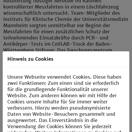
Ausbreitung flüssiger Aerosole im Rahmen
kontrollierter Messfahrten in einem Löschfahrzeug
wissenschaftlich untersucht. Team-Mitglieder des
Instituts für Klinische Chemie der Universitätsmedizin
Mannheim sorgten unmittelbar vor Beginn der
Messfahrten für einen zusätzlichen Schutz der
teilnehmenden Einsatzkräfte durch PCR- und
Antikörper-Tests im CoVLAB-Truck der Baden-
Württemberg Stiftung. Das Forschungszentrum
CeMOS der Hochschule Mannheim setzte seine
Hinweis zu Cookies
weltweit führende ProxiCube-Messtechnik zur
größenspezifischen Bestimmung flüssiger Aerosole
gemeinsam mit seinen Projektpartnern Nevoox Europe
Unsere Webseite verwendet Cookies. Diese haben
GmbH und ProxiVision GmbH im Innern des
zwei Funktionen: Zum einen sind sie erforderlich
Löschfahrzeugs ein.
für die grundlegende Funktionalität unserer
Website. Zum anderen können wir mit Hilfe der
„Es ist ein Glücksfall für die Region, dass Mannheim
Cookies unsere Inhalte für Sie immer weiter
über solche herausragende wie transferstarke
verbessern. Hierzu werden pseudonymisierte
Forschungseinrichtungen und Produktionsnetzwerke
Daten von Website-Besuchern gesammelt und
der Wirtschaftsförderung verfügt, die uns hier
ausgewertet. Das Einverständnis in die
großartig unterstützen“, freut sich der Initiator der
Verwendung der Cookies können Sie jederzeit
Studie, Dr. Elmar Bourdon. Als assoziierter